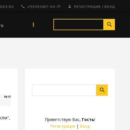
/
DEX.RU
+7(495)587-54-77
РЕГИСТРАЦИЯ
ВХОД
то
18:17
сём",
Приветствую Вас
,
Гость
!
Регистрация
|
Вход