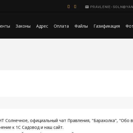
PRAVLENIE-SOLN@YAN
енты
Законы
Адрес
Оплата
Файлы
Газификация
Фо
Т Солнечное, официальный чат Правления, "Барахолка", "Обо в
ение к 1С Садовод и наш сайт.