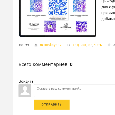
QR-коды
Для оф
пригла
добавле
99
mitinskaya37
код
,
чат
,
qr
,
Чаты
0
Всего комментариев
:
0
Войдите:
ОТПРАВИТЬ