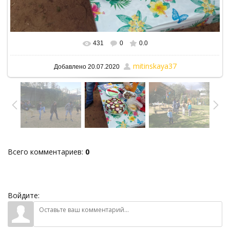
431
0
0.0
В реальном размере
1500x844
/ 1005.4Kb
mitinskaya37
Добавлено
20.07.2020
Всего комментариев
:
0
Войдите: