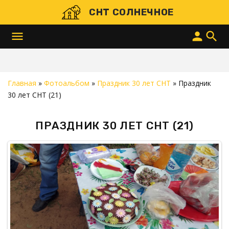
СНТ СОЛНЕЧНОЕ
menu
person
search
Главная
»
Фотоальбом
»
Праздник 30 лет СНТ
» Праздник
30 лет СНТ (21)
ПРАЗДНИК 30 ЛЕТ СНТ (21)